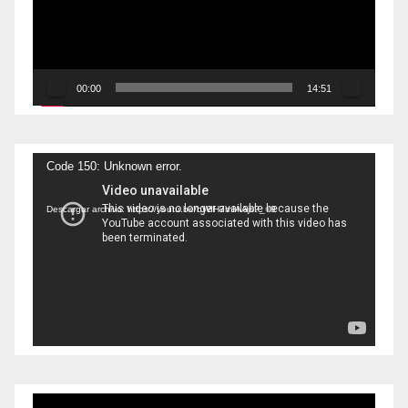
00:00
14:51
Reproductor
Code 150: Unknown error.
de
Descargar archivo: https://youtu.be/bWIH7mIAAjs?_=9
vídeo
Reproductor