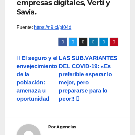
empresas digitales, Verti y
Savia.
Fuente:
https://n9.cl/pi04d
Navegación
El seguro y el
LAS SUB.VARIANTES
envejecimiento
DEL COVID-19: «Es
de
de la
preferible esperar lo
entradas
población:
mejor, pero
amenaza u
prepararse para lo
oportunidad
peor!!
Por
Agencias