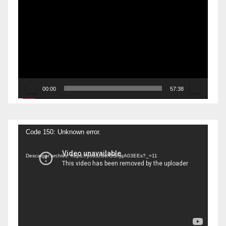
de
vídeo
00:00
57:38
Reproductor
Code 150: Unknown error.
de
Descargar archivo: https://youtu.be/GSnjqA03EEs?_=11
vídeo