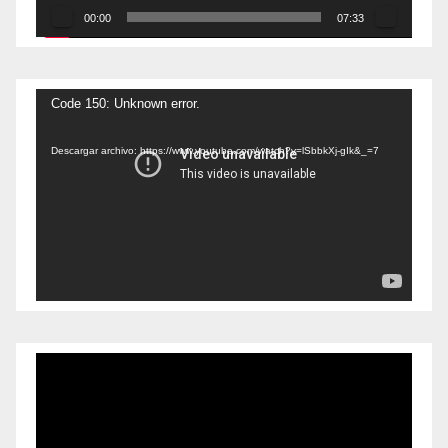
00:00
07:33
Reproductor
Code 150: Unknown error.
de
Descargar archivo: https://www.youtube.com/watch?v=lSbbkXj-gIk&_=7
vídeo
Reproductor
de
vídeo