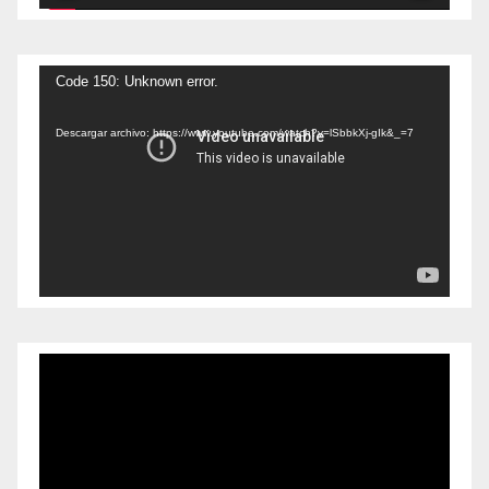
Reproductor
Code 150: Unknown error.
de
Descargar archivo: https://www.youtube.com/watch?v=lSbbkXj-gIk&_=7
vídeo
Reproductor
de
vídeo