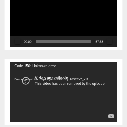
vídeo
00:00
57:38
Reproductor
Code 150: Unknown error.
de
Descargar archivo: https://youtu.be/GSnjqA03EEs?_=11
vídeo