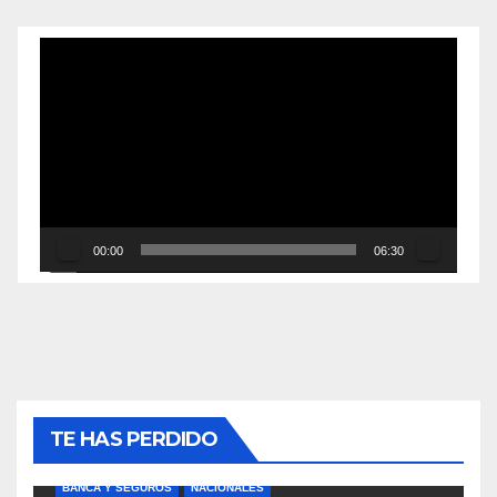
Reproductor
de
vídeo
00:00
06:30
TE HAS PERDIDO
BANCA Y SEGUROS
NACIONALES