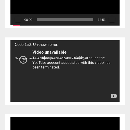
00:00
14:51
Reproductor
Code 150: Unknown error.
de
Descargar archivo: https://youtu.be/bWIH7mIAAjs?_=9
vídeo
Reproductor
de