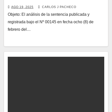
Sobre Actividades Económicas
AGO 19, 2025
CARLOS J PACHECO
Objeto: El análisis de la sentencia publicada y
registrada bajo el Nº 00145 en fecha ocho (8) de
febrero del…