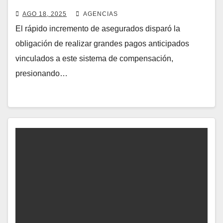
asegurados aumentó un 189% en
AGO 18, 2025
AGENCIAS
solo un año
El rápido incremento de asegurados disparó la
obligación de realizar grandes pagos anticipados
vinculados a este sistema de compensación,
presionando…