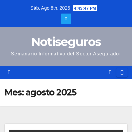
Saltar
Sáb. Ago 8th, 2026
4:43:48 PM
al
contenido
Notiseguros
Semanario Informativo del Sector Asegurador
Mes:
agosto 2025