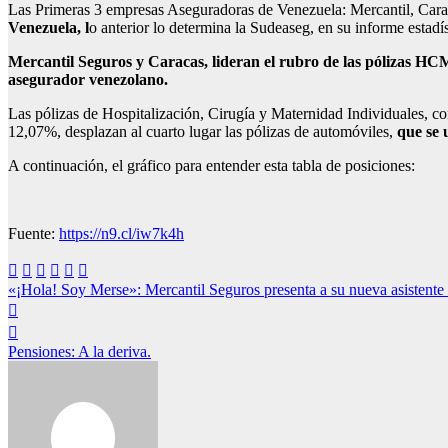
Las Primeras 3 empresas Aseguradoras de Venezuela: Mercantil, Cara
Venezuela, l
o anterior lo determina la Sudeaseg, en su informe estadís
Mercantil Seguros y Caracas, lideran el rubro de las pólizas HC
asegurador venezolano.
Las pólizas de Hospitalización, Cirugía y Maternidad Individuales, 
12,07%, desplazan al cuarto lugar las pólizas de automóviles,
que se 
A continuación, el gráfico para entender esta tabla de posiciones:
Fuente:
https://n9.cl/iw7k4h
Navegación
«¡Hola! Soy Merse»: Mercantil Seguros presenta a su nueva asistente 
de
entradas
Pensiones: A la deriva.