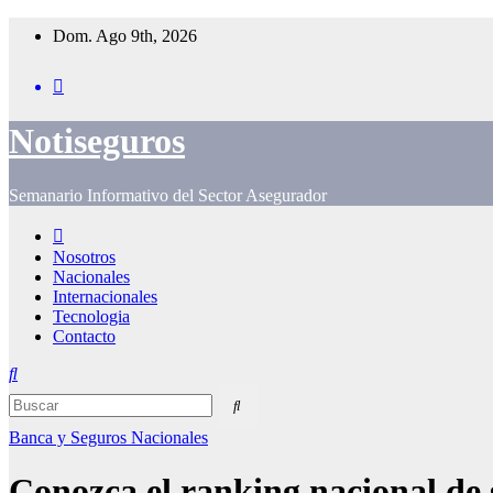
Saltar
Dom. Ago 9th, 2026
al
contenido
Notiseguros
Semanario Informativo del Sector Asegurador
Nosotros
Nacionales
Internacionales
Tecnologia
Contacto
Banca y Seguros
Nacionales
Conozca el ranking nacional de 