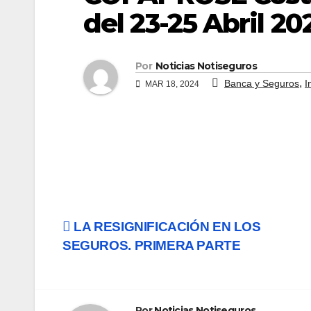
del 23-25 Abril 20
Por
Noticias Notiseguros
,
Banca y Seguros
I
MAR 18, 2024
Navegación
LA RESIGNIFICACIÓN EN LOS
SEGUROS. PRIMERA PARTE
de
entradas
Por
Noticias Notiseguros