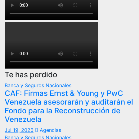
Te has perdido
Banca y Seguros
Nacionales
CAF: Firmas Ernst & Young y PwC
Venezuela asesorarán y auditarán el
Fondo para la Reconstrucción de
Venezuela
Jul 19, 2026
Agencias
Banca y Seguros
Nacionales