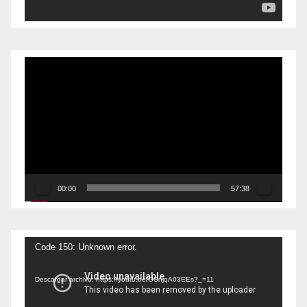
Reproductor
de
vídeo
00:00
57:38
Reproductor
Code 150: Unknown error.
de
Descargar archivo: https://youtu.be/GSnjqA03EEs?_=11
vídeo