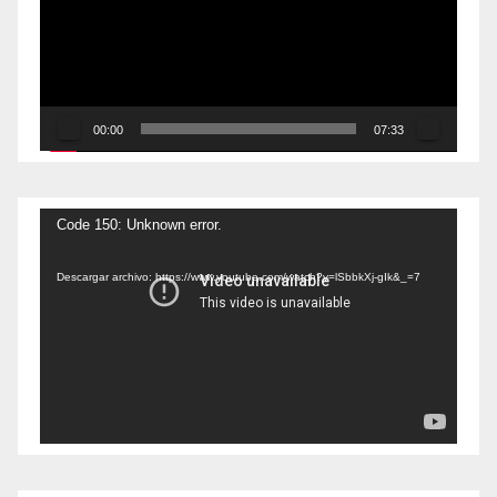
00:00
07:33
Reproductor
Code 150: Unknown error.
de
Descargar archivo: https://www.youtube.com/watch?v=lSbbkXj-gIk&_=7
vídeo