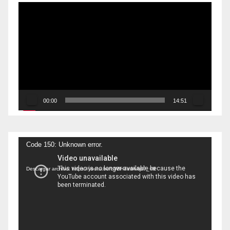
Reproductor
de
vídeo
00:00
14:51
Reproductor
Code 150: Unknown error.
de
Descargar archivo: https://youtu.be/bWIH7mIAAjs?_=9
vídeo