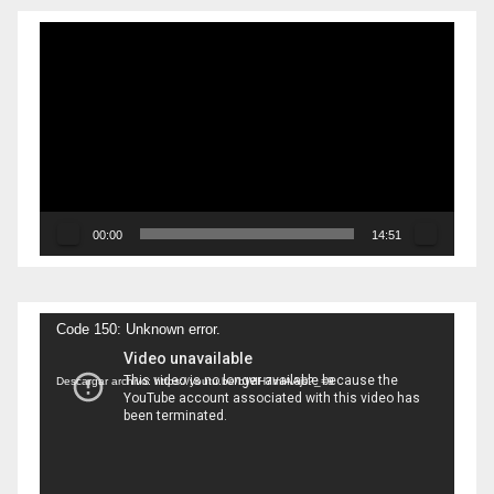
Reproductor
de
vídeo
00:00
14:51
Reproductor
Code 150: Unknown error.
de
Descargar archivo: https://youtu.be/bWIH7mIAAjs?_=9
vídeo