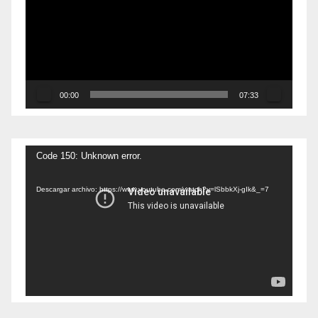
vídeo
00:00
07:33
Reproductor
Code 150: Unknown error.
de
Descargar archivo: https://www.youtube.com/watch?v=lSbbkXj-gIk&_=7
vídeo