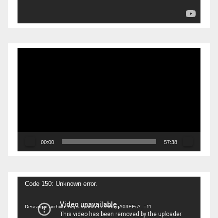
Reproductor
de
vídeo
00:00
57:38
Reproductor
Code 150: Unknown error.
de
Descargar archivo: https://youtu.be/GSnjqA03EEs?_=11
vídeo