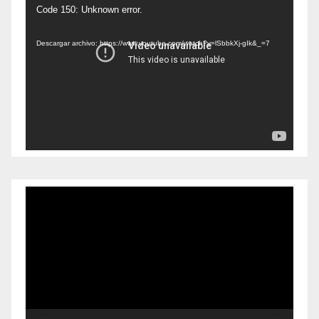
Reproductor
Code 150: Unknown error.
de
Descargar archivo: https://www.youtube.com/watch?v=lSbbkXj-gIk&_=7
vídeo
Reproductor
de
vídeo