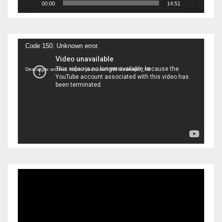
00:00
14:51
Reproductor
Code 150: Unknown error.
de
Descargar archivo: https://youtu.be/bWIH7mIAAjs?_=9
vídeo
Reproductor
de
vídeo