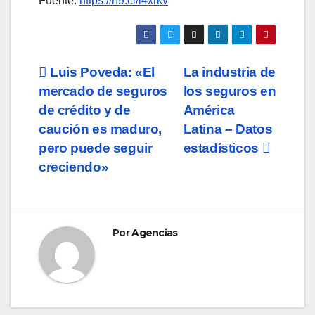
Fuente:
https://n9.cl/l4xrkv
Navegación
Luis Poveda: «El
La industria de
mercado de seguros
los seguros en
de
de crédito y de
América
entradas
caución es maduro,
Latina – Datos
pero puede seguir
estadísticos
creciendo»
Por
Agencias