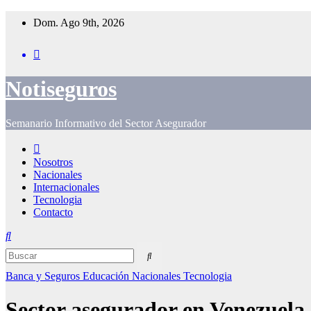
Saltar
Dom. Ago 9th, 2026
al
contenido
Notiseguros
Semanario Informativo del Sector Asegurador
Nosotros
Nacionales
Internacionales
Tecnologia
Contacto
Banca y Seguros
Educación
Nacionales
Tecnologia
Sector asegurador en Venezuela s