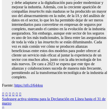
y debe adaptarse a la digitalización para poder modernizar y
mejorar la industria. Además, con la creciente aparición de
compañías
insurtechs
más maduras se ha producido un mayor
uso del almacenamiento en la nube, de la IA y del análisis de
datos en el sector, lo que les ha permitido dejar de ser meros
intermediarios para convertirse en empresas de seguros por
completo, marcando el camino en la evolución de la industria
aseguradora. Sin embargo, aunque este sector de los seguros
es uno de los más tradicionales, la línea entre las aseguradoras
de toda la vida y las
insurtechs
se están difuminando. Cada
vez es más común ver cómo se producen alianzas
beneficiosas entre estos dos modelos para poder ofrecer al
cliente un servicio más eficaz al juntar la experiencia de un
sector con muchos años, junto con la alta tecnología de los
más nuevos. De cara a 2023 se espera que este tipo de
alianzas y colaboraciones suceda de manera más frecuente,
permitiendo así la transformación tecnológica de la industria al
completo.
Fuente:
https://n9.cl/644ou
Navegación
Sudeaseg activa sistema para la Declaración en Línea hasta el 31 de
marzo
de