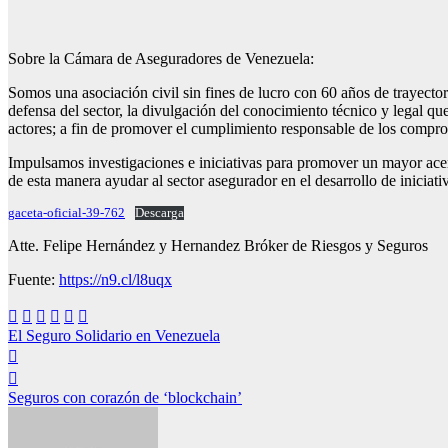
Sobre la Cámara de Aseguradores de Venezuela:
Somos una asociación civil sin fines de lucro con 60 años de trayector
defensa del sector, la divulgación del conocimiento técnico y legal qu
actores; a fin de promover el cumplimiento responsable de los compro
Impulsamos investigaciones e iniciativas para promover un mayor acer
de esta manera ayudar al sector asegurador en el desarrollo de inicia
gaceta-oficial-39-762
Descarga
Atte. Felipe Hernández y Hernandez Bróker de Riesgos y Seguros
Fuente:
https://n9.cl/l8uqx
Navegación
El Seguro Solidario en Venezuela
de
entradas
Seguros con corazón de ‘blockchain’