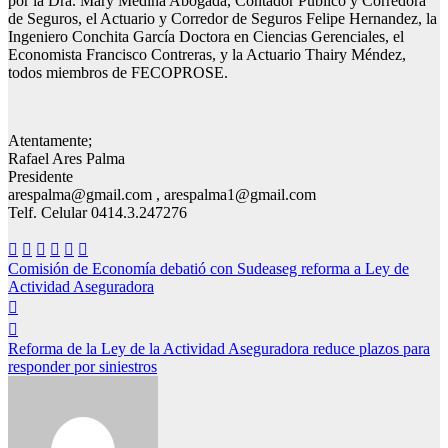
por la Dra. Mary Medina Abogada, Contador Público y Corredora
de Seguros, el Actuario y Corredor de Seguros Felipe Hernandez, la
Ingeniero Conchita García Doctora en Ciencias Gerenciales, el
Economista Francisco Contreras, y la Actuario Thairy Méndez,
todos miembros de FECOPROSE.
Atentamente;
Rafael Ares Palma
Presidente
arespalma@gmail.com , arespalma1@gmail.com
Telf. Celular 0414.3.247276
Navegación
Comisión de Economía debatió con Sudeaseg reforma a Ley de
Actividad Aseguradora
de
entradas
Reforma de la Ley de la Actividad Aseguradora reduce plazos para
responder por siniestros